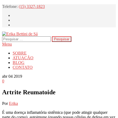
Skip
Telefone:
(15) 3327-1823
to
the
content
Pesquisar
Erika Bettini de Sá
Reumatologista
por:
Menu
SOBRE
ATUAÇÃO
BLOG
CONTATO
abr
04
2019
0
Artrite Reumatoide
Por
Erika
É uma doença inflamatória sistêmica (que pode atingir qualquer
parte do corpo), autoimune (quando nossas células de defesa em vez