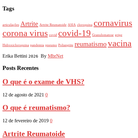
Tags
cornavirus
Artrite
articulações
Artrite Reumatoide
ASIA
cloroquina
corona virus
covid-19
covid
Granulomatose
gripe
vacina
reumatismo
Hidroxicloroquina
pandemia
pneumo
Poliangiite
Erika Bettini
By
MbrNet
2026
Posts Recentes
O que é o exame de VHS?
12 de agosto de 2021
0
O que é reumatismo?
12 de fevereiro de 2019
0
Artrite Reumatoide