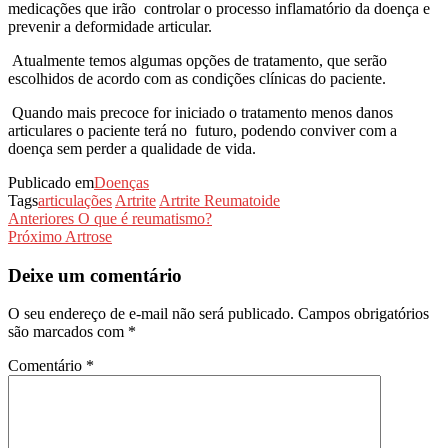
medicações que irão controlar o processo inflamatório da doença e
prevenir a deformidade articular.
Atualmente temos algumas opções de tratamento, que serão
escolhidos de acordo com as condições clínicas do paciente.
Quando mais precoce for iniciado o tratamento menos danos
articulares o paciente terá no futuro, podendo conviver com a
doença sem perder a qualidade de vida.
Publicado em
Doenças
Tags
articulações
Artrite
Artrite Reumatoide
Navegação
Post
Anteriores
O que é reumatismo?
anterior
Próximo
Próximo
Artrose
de
post
Post
Deixe um comentário
O seu endereço de e-mail não será publicado.
Campos obrigatórios
são marcados com
*
Comentário
*