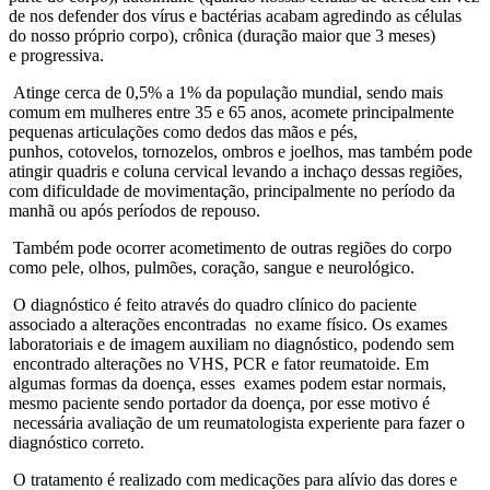
de nos defender dos vírus e bactérias acabam agredindo as células
do nosso próprio corpo), crônica (duração maior que 3 meses)
e progressiva.
Atinge cerca de 0,5% a 1% da população mundial, sendo mais
comum em mulheres entre 35 e 65 anos, acomete principalmente
pequenas articulações como dedos das mãos e pés,
punhos, cotovelos, tornozelos, ombros e joelhos, mas também pode
atingir quadris e coluna cervical levando a inchaço dessas regiões,
com dificuldade de movimentação, principalmente no período da
manhã ou após períodos de repouso.
Também pode ocorrer acometimento de outras regiões do corpo
como pele, olhos, pulmões, coração, sangue e neurológico.
O diagnóstico é feito através do quadro clínico do paciente
associado a alterações encontradas no exame físico. Os exames
laboratoriais e de imagem auxiliam no diagnóstico, podendo sem
encontrado alterações no VHS, PCR e fator reumatoide. Em
algumas formas da doença, esses exames podem estar normais,
mesmo paciente sendo portador da doença, por esse motivo é
necessária avaliação de um reumatologista experiente para fazer o
diagnóstico correto.
O tratamento é realizado com medicações para alívio das dores e